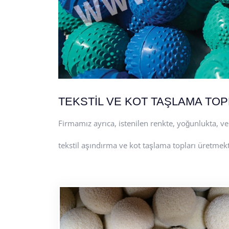
TEKSTİL VE KOT TAŞLAMA TOP
Firmamız ayrıca, istenilen renkte, yoğunlukta, ve
tekstil aşındırma ve kot taşlama topları üretmekt