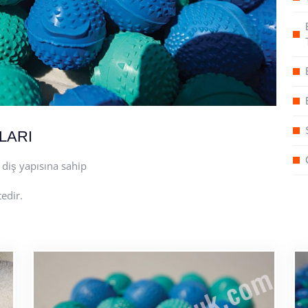
LARI
 diş yapısına sahip
edir.