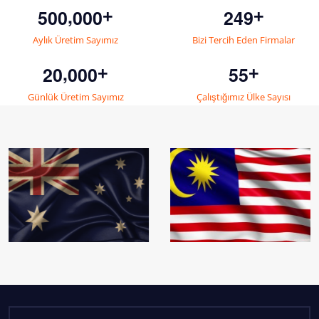
,
5
0
0
0
0
0
2
4
9
+
+
Aylık Üretim Sayımız
Bizi Tercih Eden Firmalar
,
2
0
0
0
0
5
5
+
+
Günlük Üretim Sayımız
Çalıştığımız Ülke Sayısı