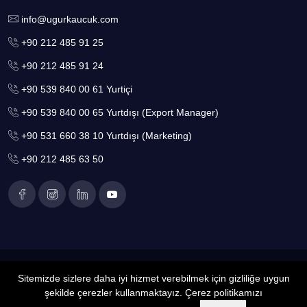
info@ugurkaucuk.com
+90 212 485 91 25
+90 212 485 91 24
+90 539 840 00 61 Yurtiçi
+90 539 840 00 65 Yurtdışı (Export Manager)
+90 531 660 38 10 Yurtdışı (Marketing)
+90 212 485 63 50
2022
Copyright Tüm Hakları Saklıdır. UK Uğur Kauçuk
Sitemizde sizlere daha iyi hizmet verebilmek için gizliliğe uygun
şekilde çerezler kullanmaktayız. Çerez politikamızı
Web Tasarım :
Anatolia System
Bize Ulaşın