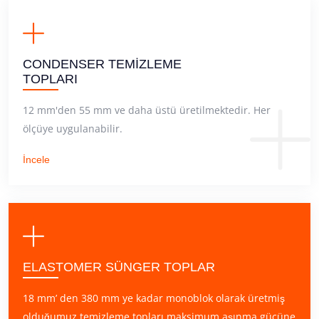
CONDENSER TEMİZLEME
TOPLARI
12 mm'den 55 mm ve daha üstü üretilmektedir. Her
ölçüye uygulanabilir.
İncele
ELASTOMER SÜNGER TOPLAR
18 mm’ den 380 mm ye kadar monoblok olarak üretmiş
olduğumuz temizleme topları maksimum aşınma gücüne