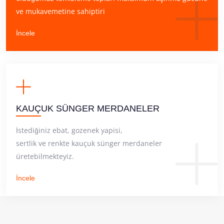
ve mukavemetine sahiptiri
İncele
KAUÇUK SÜNGER MERDANELER
İstediğiniz ebat, gozenek yapisi,
sertlik ve renkte kauçuk sünger merdaneler
üretebilmekteyiz.
İncele